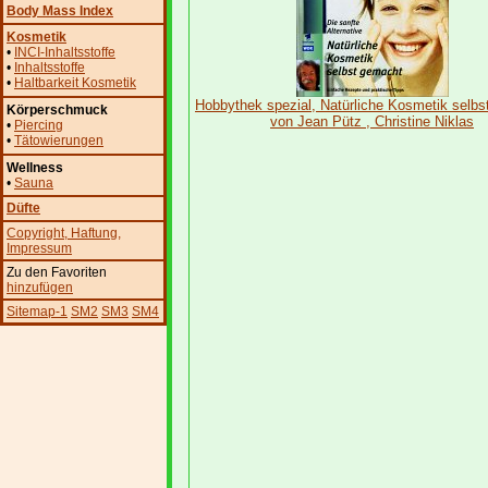
Body Mass Index
Kosmetik
•
INCI-Inhaltsstoffe
•
Inhaltsstoffe
•
Haltbarkeit Kosmetik
Hobbythek spezial, Natürliche Kosmetik selb
Körperschmuck
von Jean Pütz , Christine Niklas
•
Piercing
•
Tätowierungen
Wellness
•
Sauna
Düfte
Copyright
, Haftung
,
Impressum
Zu den Favoriten
hinzufügen
Sitemap-1
SM2
SM3
SM4