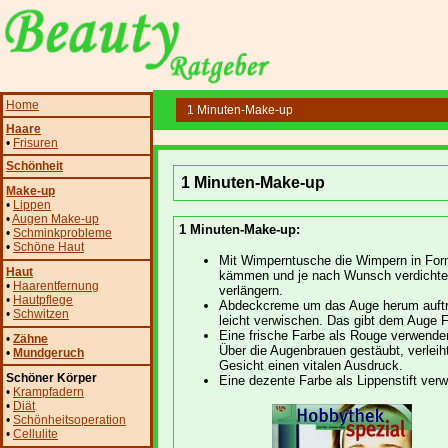
Home
1 Minuten-Make-up
Haare
•
Frisuren
Schönheit
1 Minuten-Make-up
Make-up
•
Lippen
•
Augen Make-up
1 Minuten-Make-up:
•
Schminkprobleme
•
Schöne Haut
Mit Wimperntusche die Wimpern in Fo
Haut
kämmen und je nach Wunsch verdichte
•
Haarentfernung
verlängern.
•
Hautpflege
Abdeckcreme um das Auge herum auft
•
Schwitzen
leicht verwischen. Das gibt dem Auge F
Eine frische Farbe als Rouge verwende
•
Zähne
Über die Augenbrauen gestäubt, verlei
•
Mundgeruch
Gesicht einen vitalen Ausdruck.
Schöner Körper
Eine dezente Farbe als Lippenstift ver
•
Krampfadern
•
Diät
•
Schönheitsoperation
•
Cellulite