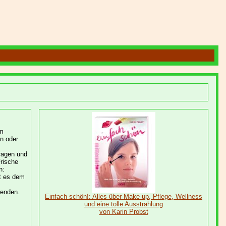
rm
n oder
ragen und
rische
n:
ht es dem
wenden.
Einfach schön!: Alles über Make-up, Pflege, Wellness
und eine tolle Ausstrahlung
von Karin Probst