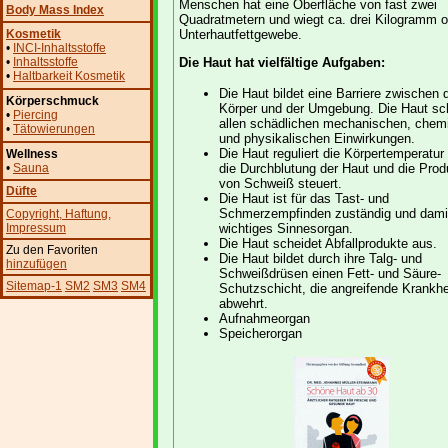
Menschen hat eine Oberfläche von fast zwei
Body Mass Index
Quadratmetern und wiegt ca. drei Kilogramm 
Kosmetik
Unterhautfettgewebe.
•
INCI-Inhaltsstoffe
•
Inhaltsstoffe
Die Haut hat vielfältige Aufgaben:
•
Haltbarkeit Kosmetik
Die Haut bildet eine Barriere zwischen
Körperschmuck
Körper und der Umgebung. Die Haut sch
•
Piercing
allen schädlichen mechanischen, chem
•
Tätowierungen
und physikalischen Einwirkungen.
Die Haut reguliert die Körpertemperatur
Wellness
•
Sauna
die Durchblutung der Haut und die Prod
von Schweiß steuert.
Düfte
Die Haut ist für das Tast- und
Schmerzempfinden zuständig und damit
Copyright
, Haftung
,
Impressum
wichtiges Sinnesorgan.
Die Haut scheidet Abfallprodukte aus.
Zu den Favoriten
Die Haut bildet durch ihre Talg- und
hinzufügen
Schweißdrüsen einen Fett- und Säure-
Sitemap-1
SM2
SM3
SM4
Schutzschicht, die angreifende Krankhe
abwehrt.
Aufnahmeorgan
Speicherorgan