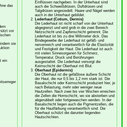
Einflüssen nachgeben. In der Unterhaut sind
ohne das
auch die Schweißdrüsen, Duftdrüsen und
Talgdrüsen angesiedelt. Haare und Nägel werden
auch in der Unterhaut gebildet.
Lederhaut (Cotium, Dermis)
Die Lederhaut ist nicht scharf von der Unterhaut
 dem
abgegrenzt und wird grob in die zwei Bereich
ützt vor
Netzschicht und Zapfenschicht getrennt. Die
ischen
Lederhaut ist bis zu drei Millimeter dick. Das
Bindegewebe der Lederhaut ist gefäß- und
 indem sie
nervenreich und verantwortlich für die Elastizität
uktion
und Festigkeit der Haut. Die Lederhaut ist auch
mit vielen Sinnesorganen für Schmerz,
Temperatur, Druck und Berührungen
 ein
ausgestattet. Die Lederhaut versorgt die
Keimschicht der Oberhaut mit Blut.
Oberhaut (Epidermis)
Die Oberhaut ist die gefäßlose äußere Schicht
der Haut, die nur 0,5 bis 1,2 mm stark ist. Die
itserreger
Basalschicht oder Keimschicht produziert hier, je
nach Belastung, mehr oder weniger neue
Hautzellen. Nach zwei bis vier Wochen erreichen
die Zellen die Hornschicht, wo sie absterben und
abgerubbelt oder fortgewaschen werden. In der
Basalschicht liegen auch die Pigmentzellen, die
für die Hautfärbung verantwortlich sind. Die
Oberhaut schützt die darunter liegenden
Hautschichten.