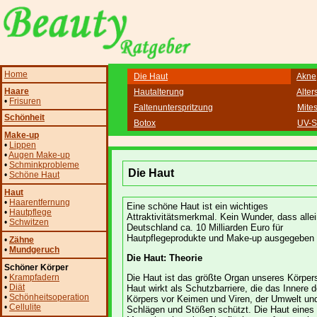
Home
Die Haut
Akne
Haare
Hautalterung
Alter
•
Frisuren
Faltenunterspritzung
Mite
Schönheit
Botox
UV-S
Make-up
•
Lippen
•
Augen Make-up
•
Schminkprobleme
Die Haut
•
Schöne Haut
Haut
•
Haarentfernung
Eine schöne Haut ist ein wichtiges
•
Hautpflege
Attraktivitätsmerkmal. Kein Wunder, dass allei
•
Schwitzen
Deutschland ca. 10 Milliarden Euro für
Hautpflegeprodukte und Make-up ausgegeben 
•
Zähne
•
Mundgeruch
Die Haut: Theorie
Schöner Körper
•
Krampfadern
Die Haut ist das größte Organ unseres Körper
•
Diät
Haut wirkt als Schutzbarriere, die das Innere 
•
Schönheitsoperation
Körpers vor Keimen und Viren, der Umwelt un
•
Cellulite
Schlägen und Stößen schützt. Die Haut eines