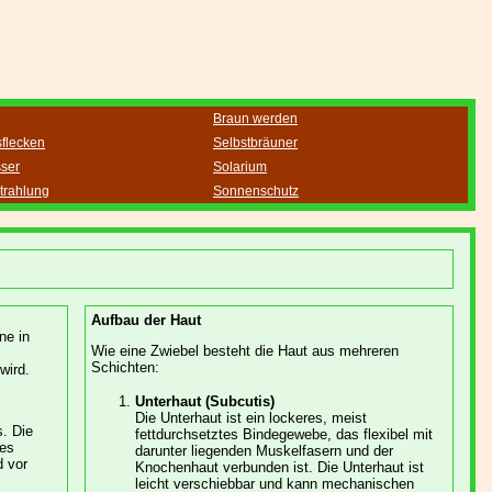
Braun werden
sflecken
Selbstbräuner
sser
Solarium
trahlung
Sonnenschutz
Aufbau der Haut
ne in
Wie eine Zwiebel besteht die Haut aus mehreren
Schichten:
wird.
Unterhaut (Subcutis)
Die Unterhaut ist ein lockeres, meist
s. Die
fettdurchsetztes Bindegewebe, das flexibel mit
des
darunter liegenden Muskelfasern und der
d vor
Knochenhaut verbunden ist. Die Unterhaut ist
leicht verschiebbar und kann mechanischen