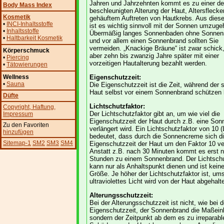
Jahren und Jahrzehnten kommt es zu einer de
Body Mass Index
beschleunigten Alterung der Haut, Altersfleck
Kosmetik
gehäuftem Auftreten von Hautkrebs. Aus die
•
INCI-Inhaltsstoffe
ist es wichtig sinnvoll mit der Sonnen umzuge
•
Inhaltsstoffe
Übermäßig langes Sonnenbaden ohne Sonnen
•
Haltbarkeit Kosmetik
und vor allem einen Sonnenbrand sollten Sie
vermeiden. „Knackige Bräune“ ist zwar schic
Körperschmuck
aber zehn bis zwanzig Jahre später mit einer
•
Piercing
vorzeitigen Hautalterung bezahlt werden.
•
Tätowierungen
Wellness
Eigenschutzzeit:
•
Sauna
Die Eigenschutzzeit ist die Zeit, während der s
Haut selbst vor einem Sonnenbrand schützen 
Düfte
Lichtschutzfaktor:
Copyright
, Haftung
,
Der Lichtschutzfaktor gibt an, um wie viel die
Impressum
Eigenschutzzeit der Haut durch z.B. eine So
Zu den Favoriten
verlängert wird. Ein Lichtschutzfaktor von 10 
hinzufügen
bedeutet, dass durch die Sonnencreme sich d
Sitemap-1
SM2
SM3
SM4
Eigenschutzzeit der Haut um den Faktor 10 ve
Anstatt z.B. nach 30 Minuten kommt es erst n
Stunden zu einem Sonnenbrand. Der Lichtschu
kann nur als Anhaltspunkt dienen und ist kein
Größe. Je höher der Lichtschutzfaktor ist, u
ultraviolettes Licht wird von der Haut abgehalt
Alterungsschutzzeit:
Bei der Alterungsschutzzeit ist nicht, wie bei d
Eigenschutzzeit, der Sonnenbrand die Maßeinh
sondern der Zeitpunkt ab dem es zu irreparabl