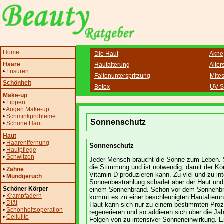
Home
Die Haut
Akne
Haare
Hautalterung
Alter
•
Frisuren
Faltenunterspritzung
Mite
Schönheit
Botox
UV-S
Make-up
•
Lippen
•
Augen Make-up
•
Schminkprobleme
Sonnenschutz
•
Schöne Haut
Haut
•
Haarentfernung
Sonnenschutz
•
Hautpflege
•
Schwitzen
Jeder Mensch braucht die Sonne zum Leben. 
die Stimmung und ist notwendig, damit der Kö
•
Zähne
Vitamin D produzieren kann. Zu viel und zu in
•
Mundgeruch
Sonnenbestrahlung schadet aber der Haut und 
Schöner Körper
einem Sonnenbrand. Schon vor dem Sonnenb
•
Krampfadern
kommt es zu einer beschleunigten Hautalterun
•
Diät
Haut kann sich nur zu einem bestimmten Proz
•
Schönheitsoperation
regenerieren und so addieren sich über die Jah
•
Cellulite
Folgen von zu intensiver Sonneneinwirkung. E