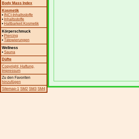
Body Mass Index
Kosmetik
•
INCI-Inhaltsstoffe
•
Inhaltsstoffe
•
Haltbarkeit Kosmetik
Körperschmuck
•
Piercing
•
Tätowierungen
Wellness
•
Sauna
Düfte
Copyright
, Haftung
,
Impressum
Zu den Favoriten
hinzufügen
Sitemap-1
SM2
SM3
SM4