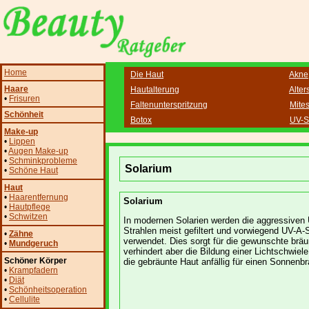
Home
Die Haut
Akne
Haare
Hautalterung
Alter
•
Frisuren
Faltenunterspritzung
Mite
Schönheit
Botox
UV-S
Make-up
•
Lippen
•
Augen Make-up
•
Schminkprobleme
Solarium
•
Schöne Haut
Haut
•
Haarentfernung
Solarium
•
Hautpflege
•
Schwitzen
In modernen Solarien werden die aggressiven
Strahlen meist gefiltert und vorwiegend UV-A-
•
Zähne
verwendet. Dies sorgt für die gewunschte bräu
•
Mundgeruch
verhindert aber die Bildung einer Lichtschwiel
Schöner Körper
die gebräunte Haut anfällig für einen Sonnenbr
•
Krampfadern
•
Diät
•
Schönheitsoperation
•
Cellulite