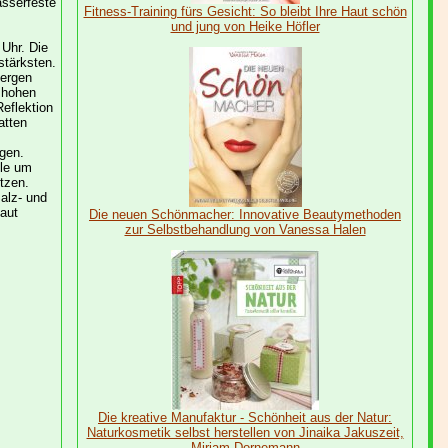
sserfeste
Fitness-Training fürs Gesicht: So bleibt Ihre Haut schön
und jung von Heike Höfler
Uhr. Die
stärksten.
Bergen
 hohen
Reflektion
atten
gen.
lle um
tzen.
lz- und
aut
Die neuen Schönmacher: Innovative Beautymethoden
zur Selbstbehandlung von Vanessa Halen
Die kreative Manufaktur - Schönheit aus der Natur:
Naturkosmetik selbst herstellen von Jinaika Jakuszeit,
Miriam Dornemann