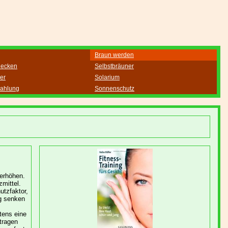
Braun werden
flecken
Selbstbräuner
er
Solarium
rahlung
Sonnenschutz
 erhöhen.
mittel.
utzfaktor,
g senken
tens eine
tragen