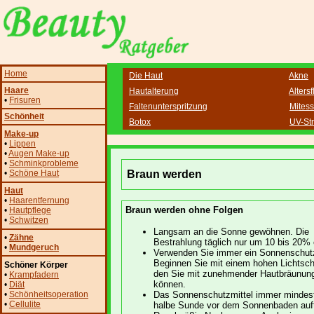
Home
Die Haut
Akne
Haare
Hautalterung
Alters
•
Frisuren
Faltenunterspritzung
Mitess
Schönheit
Botox
UV-St
Make-up
•
Lippen
•
Augen Make-up
•
Schminkprobleme
•
Schöne Haut
Braun werden
Haut
•
Haarentfernung
Braun werden ohne Folgen
•
Hautpflege
•
Schwitzen
Langsam an die Sonne gewöhnen. Die
•
Zähne
Bestrahlung täglich nur um 10 bis 20%
•
Mundgeruch
Verwenden Sie immer ein Sonnenschutz
Beginnen Sie mit einem hohen Lichtsch
Schöner Körper
den Sie mit zunehmender Hautbräunun
•
Krampfadern
können.
•
Diät
•
Schönheitsoperation
Das Sonnenschutzmittel immer mindes
•
Cellulite
halbe Sunde vor dem Sonnenbaden auf