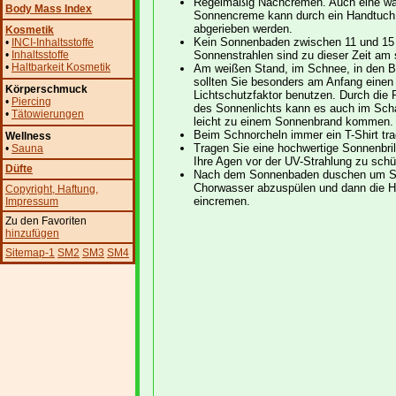
Regelmäßig Nachcremen. Auch eine wa
Body Mass Index
Sonnencreme kann durch ein Handtuch
abgerieben werden.
Kosmetik
Kein Sonnenbaden zwischen 11 und 15 
•
INCI-Inhaltsstoffe
•
Inhaltsstoffe
Sonnenstrahlen sind zu dieser Zeit am 
•
Haltbarkeit Kosmetik
Am weißen Stand, im Schnee, in den 
sollten Sie besonders am Anfang einen
Körperschmuck
Lichtschutzfaktor benutzen. Durch die 
•
Piercing
des Sonnenlichts kann es auch im Sch
•
Tätowierungen
leicht zu einem Sonnenbrand kommen.
Beim Schnorcheln immer ein T-Shirt tra
Wellness
Tragen Sie eine hochwertige Sonnenbri
•
Sauna
Ihre Agen vor der UV-Strahlung zu schü
Düfte
Nach dem Sonnenbaden duschen um Sa
Chorwasser abzuspülen und dann die H
Copyright
, Haftung
,
eincremen.
Impressum
Zu den Favoriten
hinzufügen
Sitemap-1
SM2
SM3
SM4