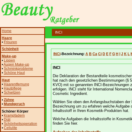
Home
INCI
Haare
•
Frisuren
Schönheit
INCI
-Bezeichnung:
A
B
Ca
Ci
D
E
F
G
H
I
J
K
L
Make-up
•
Lippen
•
Augen Make-up
INCI
•
Schminkprobleme
•
Schöne Haut
Die Deklaration der Bestandteile kosmetischer 
Haut
hat nach den gesetzlichen Bestimmungen (§ 5
•
Haarentfernung
KVO) mit so genannten INCI-Bezeichnungen 
•
Hautpflege
erfolgen. INCI steht für International Nomencla
•
Schwitzen
Cosmetic Ingredient.
•
Zähne
Wählen Sie oben den Anfangsbuchstaben der 
•
Mundgeruch
Bezeichnung um zu erfahren welche Aufgabe 
Inhaltsstoff in Ihren Kosmetik-Produkten hat.
Schöner Körper
•
Krampfadern
Welche Aufgaben die Inhaltsstoffe in Kosmeti
•
Diät
finden Sie hier.
•
Schönheitsoperation
•
Cellulite