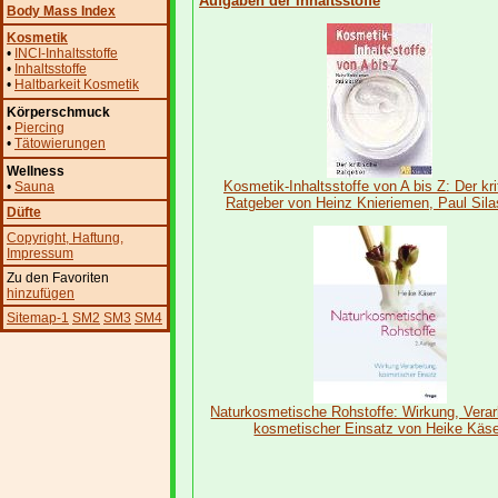
Aufgaben der Inhaltsstoffe
Body Mass Index
Kosmetik
•
INCI-Inhaltsstoffe
•
Inhaltsstoffe
•
Haltbarkeit Kosmetik
Körperschmuck
•
Piercing
•
Tätowierungen
Wellness
Kosmetik-Inhaltsstoffe von A bis Z: Der kri
•
Sauna
Ratgeber von Heinz Knieriemen, Paul Sila
Düfte
Copyright
, Haftung
,
Impressum
Zu den Favoriten
hinzufügen
Sitemap-1
SM2
SM3
SM4
Naturkosmetische Rohstoffe: Wirkung, Verar
kosmetischer Einsatz von Heike Käs