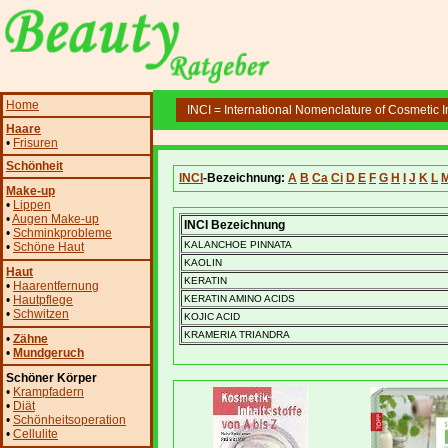
Home
INCI = International Nomenclature of Cosmetic I
Haare
•
Frisuren
Schönheit
INCI
-Bezeichnung:
A
B
Ca
Ci
D
E
F
G
H
I
J
K
L
Make-up
•
Lippen
•
Augen Make-up
INCI Bezeichnung
•
Schminkprobleme
KALANCHOE PINNATA
•
Schöne Haut
KAOLIN
Haut
KERATIN
•
Haarentfernung
•
Hautpflege
KERATIN AMINO ACIDS
•
Schwitzen
KOJIC ACID
KRAMERIA TRIANDRA
•
Zähne
•
Mundgeruch
Schöner Körper
•
Krampfadern
•
Diät
•
Schönheitsoperation
•
Cellulite