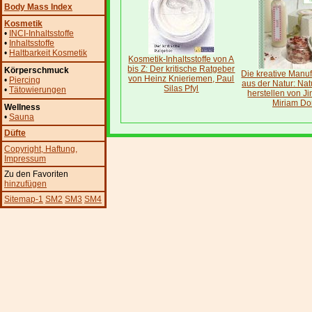
Body Mass Index
Kosmetik
•
INCI-Inhaltsstoffe
•
Inhaltsstoffe
•
Haltbarkeit Kosmetik
Kosmetik-Inhaltsstoffe von A
bis Z: Der kritische Ratgeber
Körperschmuck
Die kreative Manuf
von Heinz Knieriemen, Paul
•
Piercing
aus der Natur: Nat
Silas Pfyl
•
Tätowierungen
herstellen von Ji
Miriam D
Wellness
•
Sauna
Düfte
Copyright
, Haftung
,
Impressum
Zu den Favoriten
hinzufügen
Sitemap-1
SM2
SM3
SM4