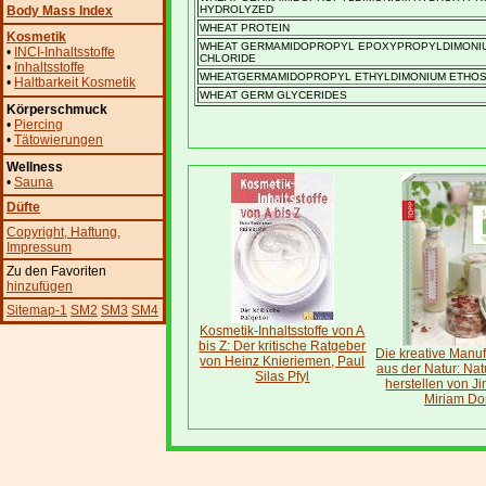
Body Mass Index
HYDROLYZED
WHEAT PROTEIN
Kosmetik
WHEAT GERMAMIDOPROPYL EPOXYPROPYLDIMONI
•
INCI-Inhaltsstoffe
CHLORIDE
•
Inhaltsstoffe
WHEATGERMAMIDOPROPYL ETHYLDIMONIUM ETHOS
•
Haltbarkeit Kosmetik
WHEAT GERM GLYCERIDES
Körperschmuck
•
Piercing
•
Tätowierungen
Wellness
•
Sauna
Düfte
Copyright
, Haftung
,
Impressum
Zu den Favoriten
hinzufügen
Sitemap-1
SM2
SM3
SM4
Kosmetik-Inhaltsstoffe von A
bis Z: Der kritische Ratgeber
Die kreative Manuf
von Heinz Knieriemen, Paul
aus der Natur: Nat
Silas Pfyl
herstellen von Ji
Miriam D