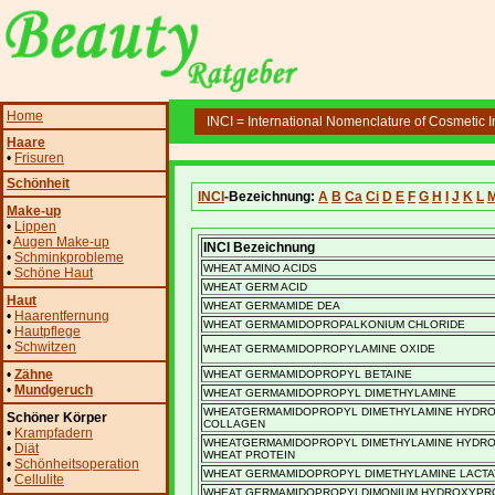
Home
INCI = International Nomenclature of Cosmetic I
Haare
•
Frisuren
Schönheit
INCI
-Bezeichnung:
A
B
Ca
Ci
D
E
F
G
H
I
J
K
L
Make-up
•
Lippen
•
Augen Make-up
INCI Bezeichnung
•
Schminkprobleme
WHEAT AMINO ACIDS
•
Schöne Haut
WHEAT GERM ACID
Haut
WHEAT GERMAMIDE DEA
•
Haarentfernung
WHEAT GERMAMIDOPROPALKONIUM CHLORIDE
•
Hautpflege
•
Schwitzen
WHEAT GERMAMIDOPROPYLAMINE OXIDE
•
Zähne
WHEAT GERMAMIDOPROPYL BETAINE
•
Mundgeruch
WHEAT GERMAMIDOPROPYL DIMETHYLAMINE
WHEATGERMAMIDOPROPYL DIMETHYLAMINE HYDRO
Schöner Körper
COLLAGEN
•
Krampfadern
WHEATGERMAMIDOPROPYL DIMETHYLAMINE HYDRO
•
Diät
WHEAT PROTEIN
•
Schönheitsoperation
WHEAT GERMAMIDOPROPYL DIMETHYLAMINE LACTA
•
Cellulite
WHEAT GERMAMIDOPROPYLDIMONIUM HYDROXYPR