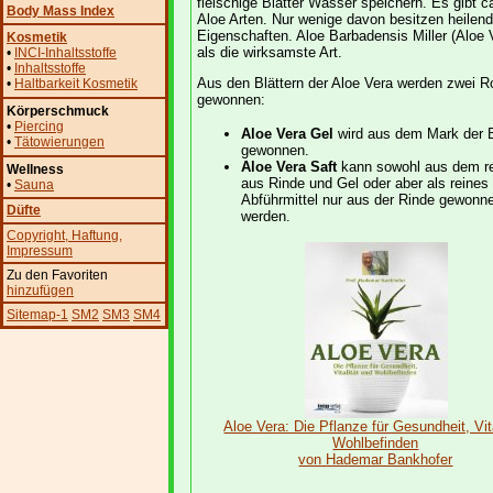
fleischige Blätter Wasser speichern. Es gibt c
Body Mass Index
Aloe Arten. Nur wenige davon besitzen heilen
Eigenschaften. Aloe Barbadensis Miller (Aloe V
Kosmetik
als die wirksamste Art.
•
INCI-Inhaltsstoffe
•
Inhaltsstoffe
Aus den Blättern der Aloe Vera werden zwei R
•
Haltbarkeit Kosmetik
gewonnen:
Körperschmuck
•
Piercing
Aloe Vera Gel
wird aus dem Mark der B
•
Tätowierungen
gewonnen.
Aloe Vera Saft
kann sowohl aus dem re
Wellness
aus Rinde und Gel oder aber als reines
•
Sauna
Abführmittel nur aus der Rinde gewonn
Düfte
werden.
Copyright
, Haftung
,
Impressum
Zu den Favoriten
hinzufügen
Sitemap-1
SM2
SM3
SM4
Aloe Vera: Die Pflanze für Gesundheit, Vita
Wohlbefinden
von Hademar Bankhofer