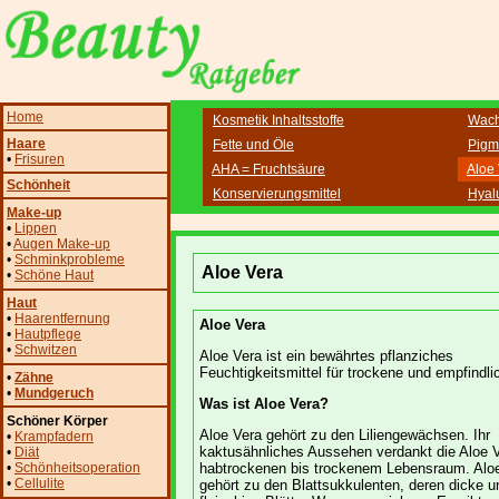
Home
Kosmetik Inhaltsstoffe
Wac
Haare
Fette und Öle
Pigm
•
Frisuren
AHA = Fruchtsäure
Aloe
Schönheit
Konservierungsmittel
Hyal
Make-up
•
Lippen
•
Augen Make-up
•
Schminkprobleme
Aloe Vera
•
Schöne Haut
Haut
•
Haarentfernung
Aloe Vera
•
Hautpflege
•
Schwitzen
Aloe Vera ist ein bewährtes pflanziches
Feuchtigkeitsmittel für trockene und empfindli
•
Zähne
•
Mundgeruch
Was ist Aloe Vera?
Schöner Körper
Aloe Vera gehört zu den Liliengewächsen. Ihr
•
Krampfadern
kaktusähnliches Aussehen verdankt die Aloe 
•
Diät
•
Schönheitsoperation
habtrockenen bis trockenem Lebensraum. Alo
•
Cellulite
gehört zu den Blattsukkulenten, deren dicke u