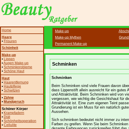
Home
Make-up
Absch
Haare
Make-up Mythen
Grund
•
Frisuren
Permanent Make-up
Schönheit
Make-up
•
Lippen
•
Augen Make-up
Schminken
•
Schminkprobleme
•
Schöne Haut
Schminken
Haut
•
Haarentfernung
Beim Schminken sind viele Frauen davon über
•
Hautpflege
dass Lippenstift allein ausreicht für ein gutes
•
Schwitzen
und Attraktivität. Beim Schminken wird von vi
•
Zähne
vergessen, wie wichtig die Gesichtshaut für di
•
Mundgeruch
Attraktivität ist. Eine zum eigenen Teint pass
Grundierung ist ein Muss für ein natürlich gute
Schöner Körper
Aussehen.
•
Krampfadern
•
Diät
Sich schminken bedeutet nicht immer zu inte
•
Schönheitsoperation
Farben zu greifen. Wenn Sie beim Schminken 
•
Cellulite
dezente Farbnuancen zurückgreifen führt das 