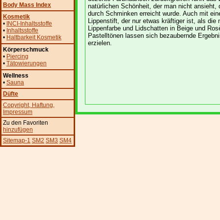
Body Mass Index
natürlichen Schönheit, der man nicht ansieht,
durch Schminken erreicht wurde. Auch mit ei
Kosmetik
Lippenstift, der nur etwas kräftiger ist, als die 
•
INCI-Inhaltsstoffe
Lippenfarbe und Lidschatten in Beige und Ros
•
Inhaltsstoffe
Pastelltönen lassen sich bezaubernde Ergebn
•
Haltbarkeit Kosmetik
erzielen.
Körperschmuck
•
Piercing
•
Tätowierungen
Wellness
•
Sauna
Düfte
Copyright
, Haftung
,
Impressum
Zu den Favoriten
hinzufügen
Sitemap-1
SM2
SM3
SM4