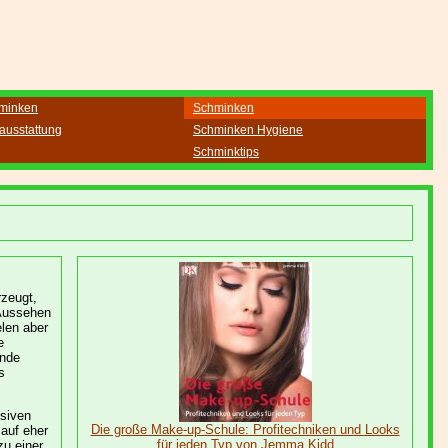
minken
Schminken
ausstattung
Schminken Hygiene
Schminktips
zeugt,
 Aussehen
elen aber
e
ende
s
nsiven
Die große Make-up-Schule: Profitechniken und Looks
auf eher
für jeden Typ von Jemma Kidd
zu einer