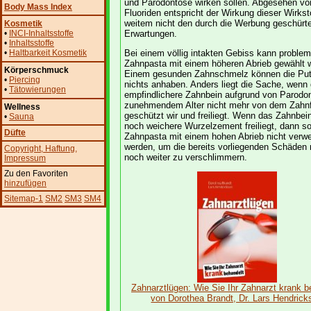
und Parodontose wirken sollen. Abgesehen vo
Body Mass Index
Fluoriden entspricht der Wirkung dieser Wirkst
weitem nicht den durch die Werbung geschürt
Kosmetik
•
INCI-Inhaltsstoffe
Erwartungen.
•
Inhaltsstoffe
•
Haltbarkeit Kosmetik
Bei einem völlig intakten Gebiss kann problem
Zahnpasta mit einem höheren Abrieb gewählt 
Körperschmuck
Einem gesunden Zahnschmelz können die Put
•
Piercing
nichts anhaben. Anders liegt die Sache, wenn
•
Tätowierungen
empfindlichere Zahnbein aufgrund von Parodont
zunehmendem Alter nicht mehr von dem Zahnf
Wellness
geschützt wir und freiliegt. Wenn das Zahnbei
•
Sauna
noch weichere Wurzelzement freiliegt, dann sol
Düfte
Zahnpasta mit einem hohen Abrieb nicht verw
werden, um die bereits vorliegenden Schäden 
Copyright
, Haftung
,
noch weiter zu verschlimmern.
Impressum
Zu den Favoriten
hinzufügen
Sitemap-1
SM2
SM3
SM4
Zahnarztlügen: Wie Sie Ihr Zahnarzt krank b
von Dorothea Brandt, Dr. Lars Hendrick