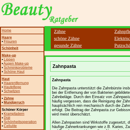
Home
Zähne
Zahnpfl
Haare
schöne Zähne
Elektris
•
Frisuren
gesunde Zähne
Putzsch
Schönheit
Make-up
•
Lippen
•
Augen Make-up
Zahnpasta
•
Schminkprobleme
•
Schöne Haut
Haut
Zahnpasta
•
Haarentfernung
•
Hautpflege
Die Zahnpasta unterstützt die Zahnbürste ins
•
Schwitzen
bei der Entfernung der von Bakterien gebildet
Zahnbeläge. Durch den Einsatz von Zahnpasta
•
Zähne
häufig vergessen, dass die Reinigung der Zäh
•
Mundgeruch
hauptsächlich rein mechanisch durch die Zahn
Schöner Körper
erfolgt. Die Beitrag der Zahnpasta zur Gebissr
•
Krampfadern
wird meist überschätzt.
•
Diät
•
Schönheitsoperation
Allen Zahnpasten sind Wirkstoffe zugesetzt, 
•
Cellulite
häufige Zahnerkrankungen wie z.B. Karies, Za