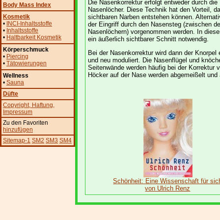
Die Nasenkorrektur erfolgt entweder durch die
Body Mass Index
Nasenlöcher. Diese Technik hat den Vorteil, d
Kosmetik
sichtbaren Narben entstehen können. Alternat
•
INCI-Inhaltsstoffe
der Eingriff durch den Nasensteg (zwischen d
•
Inhaltsstoffe
Nasenlöchern) vorgenommen werden. In diesem
•
Haltbarkeit Kosmetik
ein äußerlich sichtbarer Schnitt notwendig.
Körperschmuck
Bei der Nasenkorrektur wird dann der Knorpel 
•
Piercing
und neu moduliert. Die Nasenflügel und knöch
•
Tätowierungen
Seitenwände werden häufig bei der Korrektur v
Höcker auf der Nase werden abgemeißelt und a
Wellness
•
Sauna
Düfte
Copyright
, Haftung
,
Impressum
Zu den Favoriten
hinzufügen
Sitemap-1
SM2
SM3
SM4
Schönheit: Eine Wissenschaft für sic
von Ulrich Renz