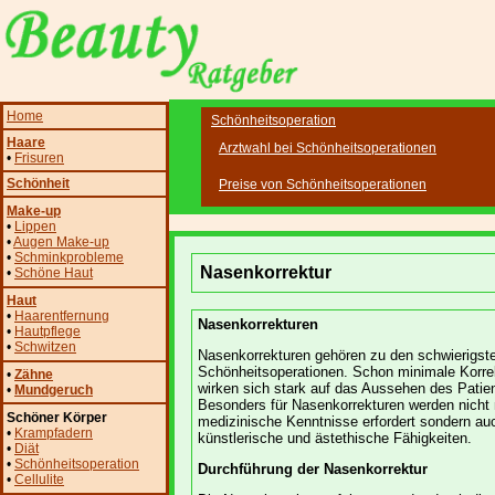
Home
Schönheitsoperation
Haare
Arztwahl bei Schönheitsoperationen
•
Frisuren
Schönheit
Preise von Schönheitsoperationen
Make-up
•
Lippen
•
Augen Make-up
•
Schminkprobleme
Nasenkorrektur
•
Schöne Haut
Haut
•
Haarentfernung
Nasenkorrekturen
•
Hautpflege
•
Schwitzen
Nasenkorrekturen gehören zu den schwierigst
Schönheitsoperationen. Schon minimale Korre
•
Zähne
wirken sich stark auf das Aussehen des Patie
•
Mundgeruch
Besonders für Nasenkorrekturen werden nicht 
Schöner Körper
medizinische Kenntnisse erfordert sondern au
•
Krampfadern
künstlerische und ästethische Fähigkeiten.
•
Diät
•
Schönheitsoperation
Durchführung der Nasenkorrektur
•
Cellulite