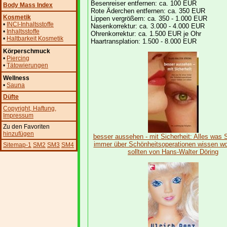
Besenreiser entfernen: ca. 100 EUR
Body Mass Index
Rote Äderchen entfernen: ca. 350 EUR
Kosmetik
Lippen vergrößern: ca. 350 - 1.000 EUR
•
INCI-Inhaltsstoffe
Nasenkorrektur: ca. 3.000 - 4.000 EUR
•
Inhaltsstoffe
Ohrenkorrektur: ca. 1.500 EUR je Ohr
•
Haltbarkeit Kosmetik
Haartransplation: 1.500 - 8.000 EUR
Körperschmuck
•
Piercing
•
Tätowierungen
Wellness
•
Sauna
Düfte
Copyright
, Haftung
,
Impressum
Zu den Favoriten
hinzufügen
besser aussehen - mit Sicherheit: Alles was 
immer über Schönheitsoperationen wissen wo
Sitemap-1
SM2
SM3
SM4
sollten von Hans-Walter Döring