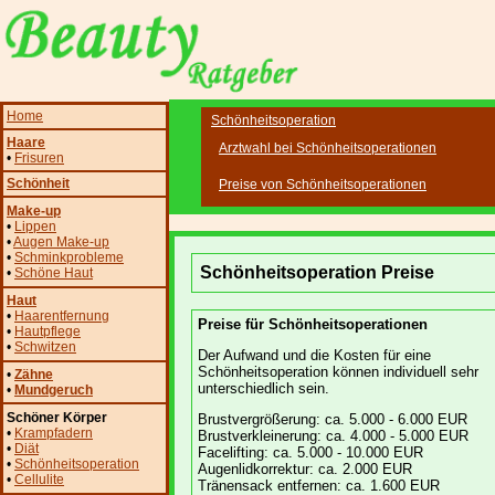
Home
Schönheitsoperation
Haare
Arztwahl bei Schönheitsoperationen
•
Frisuren
Schönheit
Preise von Schönheitsoperationen
Make-up
•
Lippen
•
Augen Make-up
•
Schminkprobleme
Schönheitsoperation Preise
•
Schöne Haut
Haut
•
Haarentfernung
Preise für Schönheitsoperationen
•
Hautpflege
•
Schwitzen
Der Aufwand und die Kosten für eine
Schönheitsoperation können individuell sehr
•
Zähne
unterschiedlich sein.
•
Mundgeruch
Schöner Körper
Brustvergrößerung: ca. 5.000 - 6.000 EUR
•
Krampfadern
Brustverkleinerung: ca. 4.000 - 5.000 EUR
•
Diät
Facelifting: ca. 5.000 - 10.000 EUR
•
Schönheitsoperation
Augenlidkorrektur: ca. 2.000 EUR
•
Cellulite
Tränensack entfernen: ca. 1.600 EUR