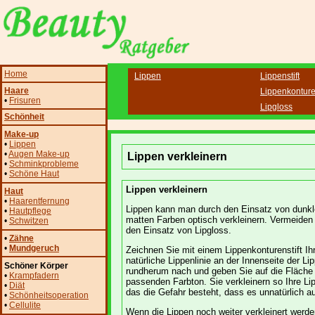
Home
Lippen
Lippenstift
Haare
Lippenkonturen
•
Frisuren
Lipgloss
Schönheit
Make-up
•
Lippen
•
Augen Make-up
Lippen verkleinern
•
Schminkprobleme
•
Schöne Haut
Lippen verkleinern
Haut
•
Haarentfernung
Lippen kann man durch den Einsatz von dunk
•
Hautpflege
matten Farben optisch verkleinern. Vermeiden
•
Schwitzen
den Einsatz von Lipgloss.
•
Zähne
•
Mundgeruch
Zeichnen Sie mit einem Lippenkonturenstift Ih
natürliche Lippenlinie an der Innenseite der Li
Schöner Körper
rundherum nach und geben Sie auf die Fläche
•
Krampfadern
passenden Farbton. Sie verkleinern so Ihre L
•
Diät
das die Gefahr besteht, dass es unnatürlich a
•
Schönheitsoperation
•
Cellulite
Wenn die Lippen noch weiter verkleinert werde