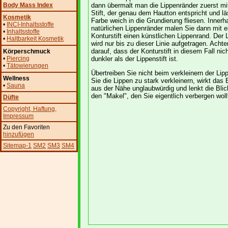
Body Mass Index
dann übermalt man die Lippenränder zuerst mi
Stift, der genau dem Hautton entspricht und lä
Kosmetik
Farbe weich in die Grundierung fliesen. Innerh
•
INCI-Inhaltsstoffe
natürlichen Lippenränder malen Sie dann mit 
•
Inhaltsstoffe
Konturstift einen künstlichen Lippenrand. Der L
•
Haltbarkeit Kosmetik
wird nur bis zu dieser Linie aufgetragen. Achte
darauf, dass der Konturstift in diesem Fall nich
Körperschmuck
•
Piercing
dunkler als der Lippenstift ist.
•
Tätowierungen
Übertreiben Sie nicht beim verkleinern der Li
Wellness
Sie die Lippen zu stark verkleinern, wirkt das
•
Sauna
aus der Nähe unglaubwürdig und lenkt die Blic
den "Makel", den Sie eigentlich verbergen woll
Düfte
Copyright
, Haftung
,
Impressum
Zu den Favoriten
hinzufügen
Sitemap-1
SM2
SM3
SM4