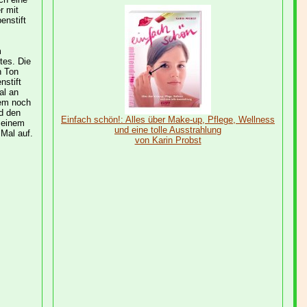
r mit
enstift
m
tes. Die
n Ton
nstift
al an
dem noch
d den
Einfach schön!: Alles über Make-up, Pflege, Wellness
t einem
und eine tolle Ausstrahlung
 Mal auf.
von Karin Probst