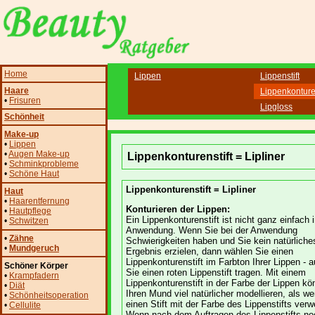
Home
Lippen
Lippenstift
Haare
Lippenkonturen
•
Frisuren
Lipgloss
Schönheit
Make-up
•
Lippen
•
Augen Make-up
Lippenkonturenstift = Lipliner
•
Schminkprobleme
•
Schöne Haut
Lippenkonturenstift = Lipliner
Haut
•
Haarentfernung
Konturieren der Lippen:
•
Hautpflege
Ein Lippenkonturenstift ist nicht ganz einfach i
•
Schwitzen
Anwendung. Wenn Sie bei der Anwendung
•
Zähne
Schwierigkeiten haben und Sie kein natürliche
•
Mundgeruch
Ergebnis erzielen, dann wählen Sie einen
Lippenkonturenstift im Farbton Ihrer Lippen -
Schöner Körper
Sie einen roten Lippenstift tragen. Mit einem
•
Krampfadern
Lippenkonturenstift in der Farbe der Lippen k
•
Diät
Ihren Mund viel natürlicher modellieren, als w
•
Schönheitsoperation
einen Stift mit der Farbe des Lippenstifts ver
•
Cellulite
Wenn nach dem Auftragen des Lippenstifts no