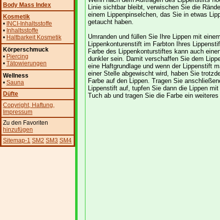
Body Mass Index
Linie sichtbar bleibt, verwischen Sie die Rände
einem Lippenpinselchen, das Sie in etwas Lipp
Kosmetik
getaucht haben.
•
INCI-Inhaltsstoffe
•
Inhaltsstoffe
Umranden und füllen Sie Ihre Lippen mit eine
•
Haltbarkeit Kosmetik
Lippenkonturenstift im Farbton Ihres Lippenstif
Körperschmuck
Farbe des Lippenkonturstiftes kann auch eine
•
Piercing
dunkler sein. Damit verschaffen Sie dem Lippe
•
Tätowierungen
eine Haftgrundlage und wenn der Lippenstift m
einer Stelle abgewischt wird, haben Sie trotz
Wellness
Farbe auf den Lippen. Tragen Sie anschließen
•
Sauna
Lippenstift auf, tupfen Sie dann die Lippen mi
Düfte
Tuch ab und tragen Sie die Farbe ein weiteres
Copyright
, Haftung
,
Impressum
Zu den Favoriten
hinzufügen
Sitemap-1
SM2
SM3
SM4