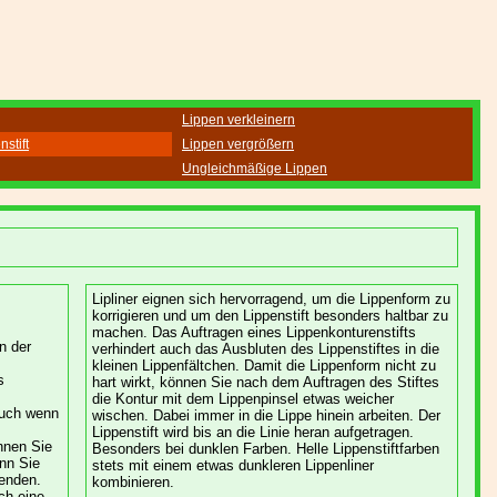
Lippen verkleinern
stift
Lippen vergrößern
Ungleichmäßige Lippen
Lipliner eignen sich hervorragend, um die Lippenform zu
korrigieren und um den Lippenstift besonders haltbar zu
machen. Das Auftragen eines Lippenkonturenstifts
n der
verhindert auch das Ausbluten des Lippenstiftes in die
kleinen Lippenfältchen. Damit die Lippenform nicht zu
s
hart wirkt, können Sie nach dem Auftragen des Stiftes
die Kontur mit dem Lippenpinsel etwas weicher
 auch wenn
wischen. Dabei immer in die Lippe hinein arbeiten. Der
Lippenstift wird bis an die Linie heran aufgetragen.
önnen Sie
Besonders bei dunklen Farben. Helle Lippenstiftfarben
enn Sie
stets mit einem etwas dunkleren Lippenliner
wenden.
kombinieren.
ch eine