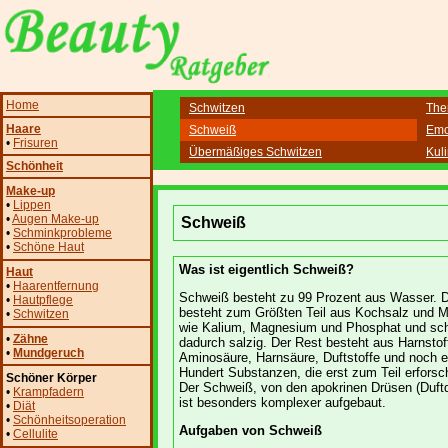
Home
Schwitzen
The
Haare
Schweiß
Emo
•
Frisuren
Übermäßiges Schwitzen
Kul
Schönheit
Make-up
•
Lippen
•
Augen Make-up
Schweiß
•
Schminkprobleme
•
Schöne Haut
Was ist eigentlich Schweiß?
Haut
•
Haarentfernung
Schweiß besteht zu 99 Prozent aus Wasser. 
•
Hautpflege
besteht zum Größten Teil aus Kochsalz und M
•
Schwitzen
wie Kalium, Magnesium und Phosphat und sc
•
Zähne
dadurch salzig. Der Rest besteht aus Harnstof
•
Mundgeruch
Aminosäure, Harnsäure, Duftstoffe und noch e
Hundert Substanzen, die erst zum Teil erforsch
Schöner Körper
Der Schweiß, von den apokrinen Drüsen (Duft
•
Krampfadern
ist besonders komplexer aufgebaut.
•
Diät
•
Schönheitsoperation
Aufgaben von Schweiß
•
Cellulite