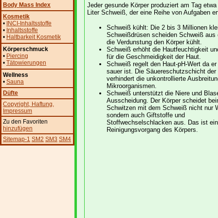
Body Mass Index
Jeder gesunde Körper produziert am Tag etwa
Liter Schweiß, der eine Reihe von Aufgaben erf
Kosmetik
•
INCI-Inhaltsstoffe
Schweiß kühlt: Die 2 bis 3 Millionen kl
•
Inhaltsstoffe
Schweißdrüsen scheiden Schweiß aus 
•
Haltbarkeit Kosmetik
die Verdunstung den Körper kühlt.
Körperschmuck
Schweiß erhöht die Hautfeuchtigkeit un
•
Piercing
für die Geschmeidigkeit der Haut.
•
Tätowierungen
Schweiß regelt den Haut-pH-Wert da er 
sauer ist. Die Säuereschutzschicht der
Wellness
verhindert die unkontrollierte Ausbreitu
•
Sauna
Mikroorganismen.
Düfte
Schweiß unterstützt die Niere und Blas
Ausscheidung. Der Körper scheidet be
Copyright
, Haftung
,
Schwitzen mit dem Schweiß nicht nur 
Impressum
sondern auch Giftstoffe und
Zu den Favoriten
Stoffwechselschlacken aus. Das ist ein
hinzufügen
Reinigungsvorgang des Körpers.
Sitemap-1
SM2
SM3
SM4