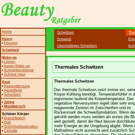
Home
Schwitzen
The
Haare
Schweiß
Emo
•
Frisuren
Übermäßiges Schwitzen
Kul
Schönheit
Make-up
•
Lippen
•
Augen Make-up
Thermales Schwitzen
•
Schminkprobleme
•
Schöne Haut
Thermales Schwitzen
Haut
•
Haarentfernung
Das thermale Schwitzen setzt immer ein, wen
•
Hautpflege
Körper Kühlung benötigt. Temperaturfühler in 
•
Schwitzen
registrieren laufend die Körpertemperatur. Das
•
Zähne
vegetative Nervensystem regelt über sehr emp
•
Mundgeruch
reagierende Zentren im Zwischenhirn und im
Rückenmark die Schweißproduktion. Wenn der
Schöner Körper
gekühlt werden muss werden als erstes die Bl
•
Krampfadern
weit gestellt, damit die Haut besser durchblute
•
Diät
mehr Energie an die Umgebung abgibt. Wenn 
•
Schönheitsoperation
Maßnahme nicht ausreicht wird zusätzlich Sc
•
Cellulite
den Schweißdrüsen abgegeben. Die Verdunstu