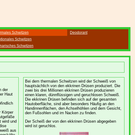
rmales Schwitzen
Deodorant
tionales Schwitzen
inarisches Schwitzen
Bei dem thermalen Schwitzen wird der Schweiß von
hauptsächlich von den ekkrinen Drüsen produziert. Die
n der
zwei bis drei Millionen ekkrinen Drüsen produzieren
der Haut
einen klaren, dünnflüssigen und geruchlosen Schweiß.
Die ekkrinen Drüsen befinden sich auf der gesamten
findlich
Hautoberfläche, sind aber besonders Häufig an den
Handinnenflächen, den Achselhöhlen und dem Gesicht,
 Körper
den Fußsohlen und im Nacken zu finden.
utgefäße
t wird und
Der Scheiß der von den ekkrinen Drüsen abgegeben
dise
wird ist geruchlos.
hweiß aus
ngskälte