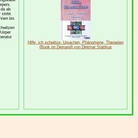
rpers.
 da ab
stirbt.
önnen bis
chwitzen
Körper
peratur
Hilfe, ich schwitze. Ursachen, Phänomene, Therapien
(Book on Demand) von Dietmar Stattkus