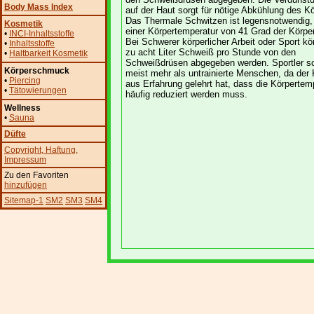
Body Mass Index
auf der Haut sorgt für nötige Abkühlung des Kö
Das Thermale Schwitzen ist legensnotwendig,
Kosmetik
einer Körpertemperatur von 41 Grad der Körper 
•
INCI-Inhaltsstoffe
Bei Schwerer körperlicher Arbeit oder Sport k
•
Inhaltsstoffe
zu acht Liter Schweiß pro Stunde von den
•
Haltbarkeit Kosmetik
Schweißdrüsen abgegeben werden. Sportler s
Körperschmuck
meist mehr als untrainierte Menschen, da der 
•
Piercing
aus Erfahrung gelehrt hat, dass die Körpertem
•
Tätowierungen
häufig reduziert werden muss.
Wellness
•
Sauna
Düfte
Copyright
, Haftung
,
Impressum
Zu den Favoriten
hinzufügen
Sitemap-1
SM2
SM3
SM4