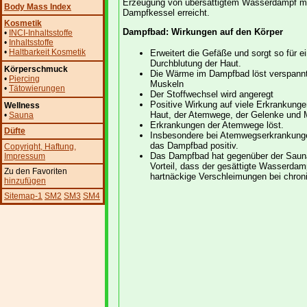
Erzeugung von übersättigtem Wasserdampf m
Body Mass Index
Dampfkessel erreicht.
Kosmetik
Dampfbad:
Wirkung
en auf den Körper
•
INCI-Inhaltsstoffe
•
Inhaltsstoffe
•
Haltbarkeit Kosmetik
Erweitert die Gefäße und sorgt so für e
Durchblutung der Haut.
Körperschmuck
Die Wärme im Dampfbad löst verspann
•
Piercing
Muskeln
•
Tätowierungen
Der Stoffwechsel wird angeregt
Positive Wirkung auf viele Erkrankunge
Wellness
Haut, der Atemwege, der Gelenke und 
•
Sauna
Erkrankungen der Atemwege löst.
Düfte
Insbesondere bei Atemwegserkrankunge
das Dampfbad positiv.
Copyright
, Haftung
,
Das Dampfbad hat gegenüber der Saun
Impressum
Vorteil, dass der gesättigte Wasserdam
Zu den Favoriten
hartnäckige Verschleimungen bei chron
hinzufügen
Sitemap-1
SM2
SM3
SM4