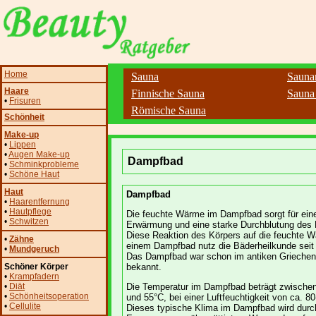
Home
Sauna
Sauna
Haare
Finnische Sauna
Sauna
•
Frisuren
Römische Sauna
Schönheit
Make-up
•
Lippen
•
Augen Make-up
Dampfbad
•
Schminkprobleme
•
Schöne Haut
Haut
Dampfbad
•
Haarentfernung
•
Hautpflege
Die feuchte Wärme im Dampfbad sorgt für eine
•
Schwitzen
Erwärmung und eine starke Durchblutung des 
Diese Reaktion des Körpers auf die feuchte W
•
Zähne
einem Dampfbad nutz die Bäderheilkunde seit
•
Mundgeruch
Das Dampfbad war schon im antiken Griechen
Schöner Körper
bekannt.
•
Krampfadern
•
Diät
Die Temperatur im Dampfbad beträgt zwische
•
Schönheitsoperation
und 55°C, bei einer Luftfeuchtigkeit von ca. 8
•
Cellulite
Dieses typische Klima im Dampfbad wird durc