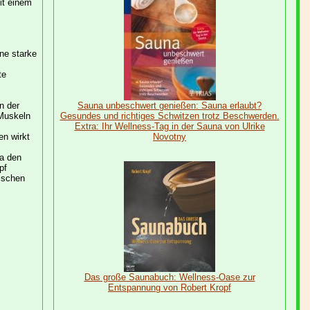
it einem
ine starke
te
n der
Sauna unbeschwert genießen: Sauna erlaubt?
Muskeln
Gesundes und richtiges Schwitzen trotz Beschwerden.
Extra: Ihr Wellness-Tag in der Sauna von Ulrike
n wirkt
Novotny
a den
pf
ischen
Das große Saunabuch: Wellness-Oase zur
Entspannung von Robert Kropf