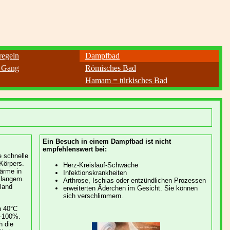
regeln
Dampfbad
 Gang
Römisches Bad
Hamam = türkisches Bad
Ein Besuch in einem Dampfbad ist nicht
empfehlenswert bei:
 schnelle
Körpers.
Herz-Kreislauf-Schwäche
ärme in
Infektionskrankheiten
 langem.
Arthrose, Ischias oder entzündlichen Prozessen
land
erweiterten Äderchen im Gesicht. Sie können
sich verschlimmern.
n 40°C
0-100%.
h die